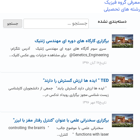
معرفی گروه فیزیک
رشته های تحصیلی
دسته‌بندی نشده
برگزاری گارگاه های دوره ای مهندسی ژنتیک
سری سوم گارگاه های دوره ای مهندسی ژنتیک آدرس تلگرام:
Genetics_Engineering@ برای مشاهده جزئیات روی عکس کلیک...
تاریخ۱۶ آبان ۱۳۹۶
TED " ایده ها ارزش گسترش را دارند"
" ایده­ ها ارزش دارند گسترش یابند" جمعی از دانشجویان کارشناسی
زیست شناسی مجوز برگزاری رویداد تدکس در...
تاریخ۲۵ مهر ۱۳۹۶
برگزاری سخنرانی علمی با عنوان "کنترل رفتار مغز با لیزر"
سخنرانی علمی با موضوع جالب: " controlling the brain's
functions with laser " کنترل...