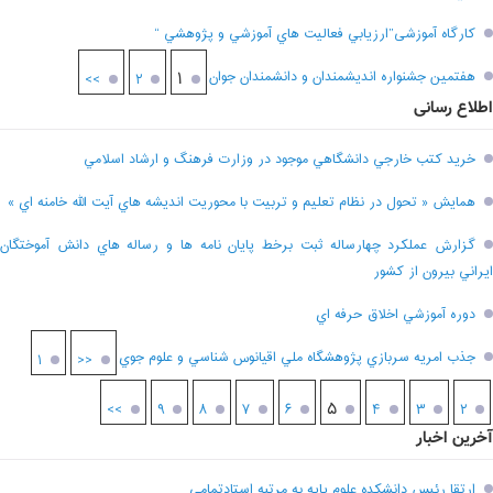
کارگاه آموزشی”ارزيابي فعاليت هاي آموزشي و پژوهشي “
هفتمين جشنواره انديشمندان و دانشمندان جوان
۱
>>
۲
اطلاع رسانی
خريد کتب خارجي دانشگاهي موجود در وزارت فرهنگ و ارشاد اسلامي
همايش « تحول در نظام تعليم و تربيت با محوريت انديشه هاي آيت الله خامنه اي »
گزارش عملکرد چهارساله ثبت برخط پايان نامه ها و رساله هاي دانش آموختگان
ايراني بيرون از کشور
دوره آموزشي اخلاق حرفه اي
جذب امريه سربازي پژوهشگاه ملي اقيانوس شناسي و علوم جوي
۱
<<
۵
>>
۹
۸
۷
۶
۴
۳
۲
آخرین اخبار
ارتقا رئیس دانشکده علوم پایه به مرتبه استادتمامی