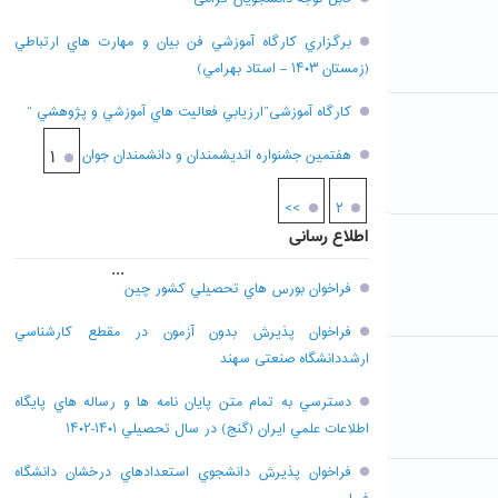
برگزاري کارگاه آموزشي فن بيان و مهارت هاي ارتباطي
(زمستان ۱۴۰۳ – استاد بهرامي)
کارگاه آموزشی”ارزيابي فعاليت هاي آموزشي و پژوهشي “
هفتمين جشنواره انديشمندان و دانشمندان جوان
۱
>>
۲
اطلاع رسانی
...
فراخوان بورس هاي تحصيلي کشور چين
فراخوان پذيرش بدون آزمون در مقطع کارشناسي
ارشددانشگاه صنعتی سهند
دسترسي به تمام متن پايان نامه ها و رساله هاي پايگاه
اطلاعات علمي ايران (گنج) در سال تحصيلي ۱۴۰۱-۱۴۰۲
فراخوان پذيرش دانشجوي استعدادهاي درخشان دانشگاه