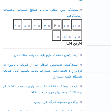
فسا
نمايشگاه بين المللي مواد و صنايع شيميايي تجهيزات
آزمايشگاهي
۲
۶
۵
۴
۳
۱
<<
۹
>>
۷
آخرین اخبار
ارتقا رئیس دانشکده علوم پایه به مرتبه استادتمامی
انتشارکتاب «تشخیص افتراقی تنه: از فیزیک تا بالین» به
گردآوری و تألیف دکتر حمیدرضا باغانی دانشیار گروه فیزیک
دانشگاه حکیم سبزواری
یازده پژوهشگر دانشگاه حکیم سبزواری در جمع دانشمندان
پراستناد ۲ درصد برتر جهان در سال ۲۰۲۵
برگزاری مجموعه کارگاه های ایمنی