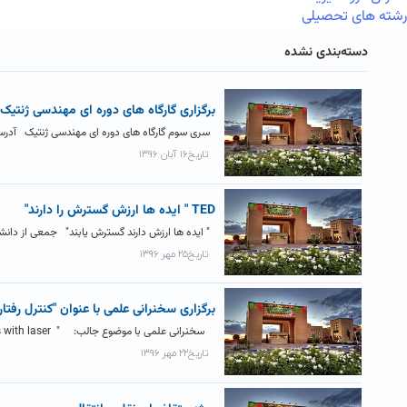
رشته های تحصیلی
دسته‌بندی نشده
برگزاری گارگاه های دوره ای مهندسی ژنتیک
سری سوم گارگاه های دوره ای مهندسی ژنتیک آدرس تلگرام: Genetics_Engineering@ برای مشاهده جزئی
تاریخ۱۶ آبان ۱۳۹۶
TED " ایده ها ارزش گسترش را دارند"
" ایده­ ها ارزش دارند گسترش یابند" جمعی از دانش
تاریخ۲۵ مهر ۱۳۹۶
برگزاری سخنرانی علمی با عنوان "کنترل رفتار 
سخنرانی علمی با موضوع جالب: " controlling the brain's functions with laser " کنترل...
تاریخ۲۲ مهر ۱۳۹۶