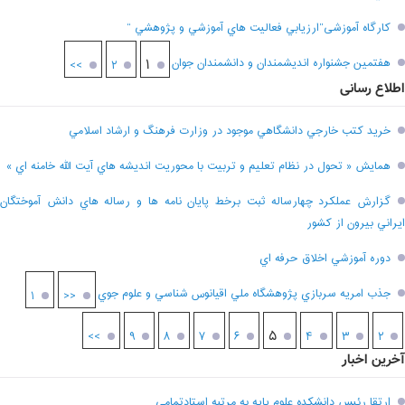
کارگاه آموزشی”ارزيابي فعاليت هاي آموزشي و پژوهشي “
هفتمين جشنواره انديشمندان و دانشمندان جوان
۱
>>
۲
اطلاع رسانی
خريد کتب خارجي دانشگاهي موجود در وزارت فرهنگ و ارشاد اسلامي
همايش « تحول در نظام تعليم و تربيت با محوريت انديشه هاي آيت الله خامنه اي »
گزارش عملکرد چهارساله ثبت برخط پايان نامه ها و رساله هاي دانش آموختگان
ايراني بيرون از کشور
دوره آموزشي اخلاق حرفه اي
جذب امريه سربازي پژوهشگاه ملي اقيانوس شناسي و علوم جوي
۱
<<
۵
>>
۹
۸
۷
۶
۴
۳
۲
آخرین اخبار
ارتقا رئیس دانشکده علوم پایه به مرتبه استادتمامی