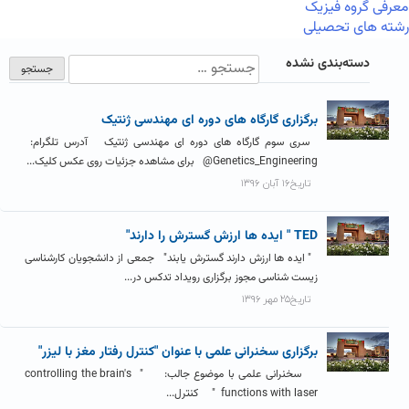
معرفی گروه فیزیک
رشته های تحصیلی
دسته‌بندی نشده
برگزاری گارگاه های دوره ای مهندسی ژنتیک
سری سوم گارگاه های دوره ای مهندسی ژنتیک آدرس تلگرام:
Genetics_Engineering@ برای مشاهده جزئیات روی عکس کلیک...
تاریخ۱۶ آبان ۱۳۹۶
TED " ایده ها ارزش گسترش را دارند"
" ایده­ ها ارزش دارند گسترش یابند" جمعی از دانشجویان کارشناسی
زیست شناسی مجوز برگزاری رویداد تدکس در...
تاریخ۲۵ مهر ۱۳۹۶
برگزاری سخنرانی علمی با عنوان "کنترل رفتار مغز با لیزر"
سخنرانی علمی با موضوع جالب: " controlling the brain's
functions with laser " کنترل...