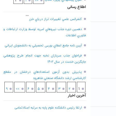
۲
۱
<<
اطلاع رسانی
...
کنفرانس علمي تغييرات تراز درياي خزر
دهمين دوره جذب نيروهاي امريه توسط وزارت ارتباطات و
فناوري اطلاعات
آيين نامه جامع اعطاي بورس تحصيلي به دانشجويان ايراني
فراخوان جذب سربازان نخبه جهت انجام طرح پژوهشي
جايگزين خدمت در سال ۱۴۰۲
پذيرش بدون آزمون استعدادهاي درخشان در مقطع
کارشناسي ارشد دانشگاه صنعتي شاهرود
۱
۹
>>
۶
۵
۴
۳
۲
آخرین اخبار
ارتقا رئیس دانشکده علوم پایه به مرتبه استادتمامی