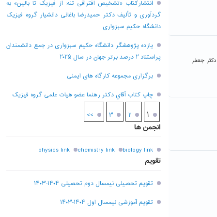
انتشارکتاب «تشخیص افتراقی تنه: از فیزیک تا بالین» به
گردآوری و تألیف دکتر حمیدرضا باغانی دانشیار گروه فیزیک
دانشگاه حکیم سبزواری
یازده پژوهشگر دانشگاه حکیم سبزواری در جمع دانشمندان
پراستناد ۲ درصد برتر جهان در سال ۲۰۲۵
دکتر جعفر
برگزاری مجموعه کارگاه های ایمنی
چاپ کتاب آقاي دکتر رهنما عضو هیات علمی گروه فیزیک
۱
>>
۳
۲
انجمن ها
physics link
chemistry link
biology link
تقویم
تقویم تحصیلی نیمسال دوم تحصیلی ۱۴۰۴-۱۴۰۳
تقویم آموزشی نیمسال اول ۱۴۰۴-۱۴۰۳