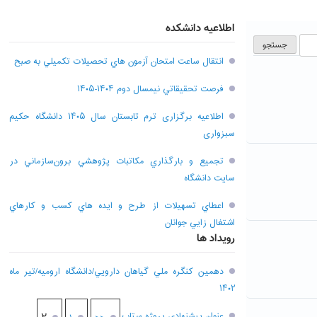
اطلاعیه دانشکده
انتقال ساعت امتحان آزمون هاي تحصيلات تکميلي به صبح
فرصت تحقيقاتي نیمسال دوم ۱۴۰۴-۱۴۰۵
اطلاعیه برگزاری ترم تابستان سال ۱۴۰۵ دانشگاه حکیم
سبزواری
تجميع و بارگذاري مکاتبات پژوهشي برون‌سازماني در
سايت دانشگاه
اعطاي تسهيلات از طرح و ايده هاي کسب و کارهاي
اشتغال زايي جوانان
رویداد ها
دهمين کنگره ملي گياهان دارويي/دانشگاه اروميه/تير ماه
۱۴۰۲
عنوان پيشنهادي پروژه ستاپ