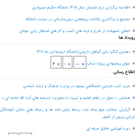
اطلاعیه برگزاری ترم تابستان سال ۱۴۰۵ دانشگاه حکیم سبزواری
تجميع و بارگذاري مکاتبات پژوهشي برون‌سازماني در سايت دانشگاه
اعطاي تسهيلات از طرح و ايده هاي کسب و کارهاي اشتغال زايي جوانان
رویداد ها
دهمين کنگره ملي گياهان دارويي/دانشگاه اروميه/تير ماه ۱۴۰۲
عنوان پيشنهادي پروژه ستاپ
۲
۱
<<
اطلاع رسانی
خريد کتب خارجي دانشگاهي موجود در وزارت فرهنگ و ارشاد اسلامي
همايش « تحول در نظام تعليم و تربيت با محوريت انديشه هاي آيت الله خامنه اي »
گزارش عملکرد چهارساله ثبت برخط پايان نامه ها و رساله هاي دانش آموختگان
ايراني بيرون از کشور
دوره آموزشي اخلاق حرفه اي