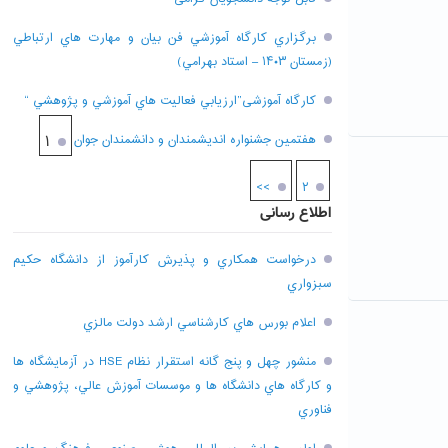
برگزاري کارگاه آموزشي فن بيان و مهارت هاي ارتباطي
(زمستان ۱۴۰۳ – استاد بهرامي)
کارگاه آموزشی”ارزيابي فعاليت هاي آموزشي و پژوهشي “
هفتمين جشنواره انديشمندان و دانشمندان جوان
۱
>>
۲
اطلاع رسانی
درخواست همکاري و پذيرش کارآموز از دانشگاه حکيم
سبزواري
اعلام بورس هاي کارشناسي ارشد دولت مالزي
منشور چهل و پنج گانه استقرار نظام HSE در آزمايشگاه ها
و کارگاه هاي دانشگاه ها و موسسات آموزش عالي، پژوهشي و
فناوري