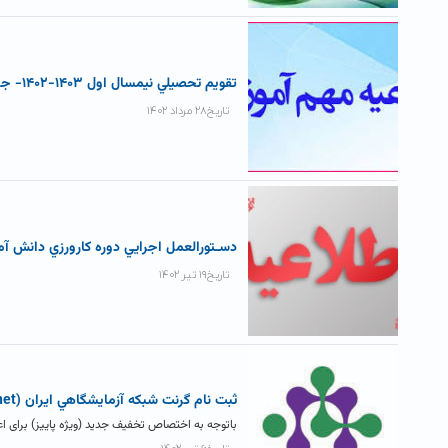
تقويم تحصيلي نيمسال اول ۱۴۰۳-۱۴۰۲- جديد
تاریخ۲۸ مرداد ۱۴۰۲
دسـتورالعمل اجرايي دوره کارورزي دانش آ
تاریخ۱۹ تیر ۱۴۰۲
ثبت نام گرنت شبکه آزمايشگاهي ايران (Labznet) ویژه پاییز
باتوجه به اختصاص تخفیف جدید (ویژه پاییز) برای اعضای سامانه لبزنت (labsnet.ir)، از کلیه همک