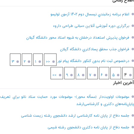
اطلاع رسانی
اعلام برنامه زمانبندي نيمسال دوم ۱۴۰۲ آزمون توليمو
برگزاری دوره آموزشی آنلاین «مبانی طراحی دارو»
فرخوان پذيرش استعداد درخشان به شيوه استاد محور دانشگاه گيلان
فراخوان جذب محقق پسادکتري دانشگاه گيلان
درخصوص ثبت نام بدون کنکور دانشگاه پیام نور
۳
۲
۱
<<
۴
>>
۹
۸
۷
۶
۵
آخرین اخبار
موضوعات اولویت‌دار (مسأله محور)؛ موضوعات مورد حمایت ستاد نانو برای تعریف
پایان‌نامه‌های دکتری و کارشناسی‌ارشد
جلسه دفاع از پایان نامه کارشناسی ارشد دانشجوی رشته زیست شناسی
جلسه دفاع از پایان نامه دکتری دانشجوی رشته شیمی