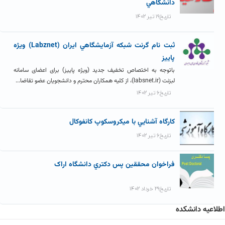
دانشگاهي
تاریخ۱۹ تیر ۱۴۰۲
ثبت نام گرنت شبکه آزمايشگاهي ايران (Labznet) ویژه
پاییز
باتوجه به اختصاص تخفیف جدید (ویژه پاییز) برای اعضای سامانه
لبزنت (labsnet.ir)، از کلیه همکاران محترم و دانشجویان عضو تقاضا...
تاریخ۶ تیر ۱۴۰۲
کارگاه آشنايي با ميکروسکوپ کانفوکال
تاریخ۶ تیر ۱۴۰۲
فراخوان محققين پس دکتري دانشگاه اراک
تاریخ۲۹ خرداد ۱۴۰۲
اطلاعیه دانشکده