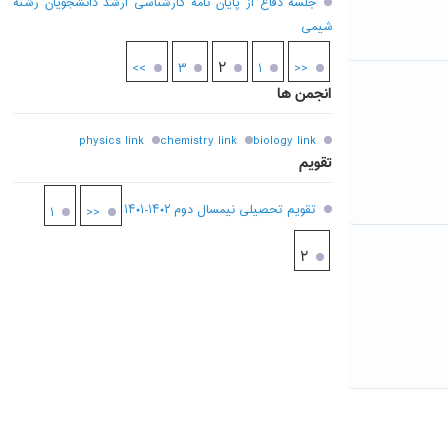
جلسه دفاع از پایان نامه کارشناسی ارشد دانشجویان رشته
شیمی
۲
>>
۳
۱
<<
انجمن ها
physics link
chemistry link
biology link
تقویم
تقویم تحصیلی نیمسال دوم ۱۴۰۲-۱۴۰۱
۱
<<
۲