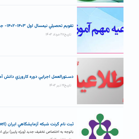
تقويم تحصيلي نيمسال اول ۱۴۰۳-۱۴۰۲- جديد
تاریخ۲۸ مرداد ۱۴۰۲
دسـتورالعمل اجرايي دوره کارورزي دانش آ
تاریخ۱۹ تیر ۱۴۰۲
ثبت نام گرنت شبکه آزمايشگاهي ايران (Labznet) ویژه پاییز
باتوجه به اختصاص تخفیف جدید (ویژه پاییز) برای اعضای سامانه لبزنت (labsnet.ir)، از کلیه همک