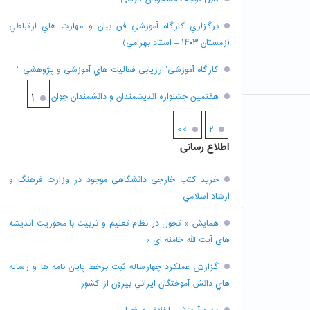
برگزاري کارگاه آموزشي فن بيان و مهارت هاي ارتباطي
(زمستان ۱۴۰۳ – استاد بهرامي)
کارگاه آموزشی”ارزيابي فعاليت هاي آموزشي و پژوهشي “
هفتمين جشنواره انديشمندان و دانشمندان جوان
۱
>>
۲
اطلاع رسانی
خريد کتب خارجي دانشگاهي موجود در وزارت فرهنگ و
ارشاد اسلامي
همايش « تحول در نظام تعليم و تربيت با محوريت انديشه
هاي آيت الله خامنه اي »
گزارش عملکرد چهارساله ثبت برخط پايان نامه ها و رساله
هاي دانش آموختگان ايراني بيرون از کشور