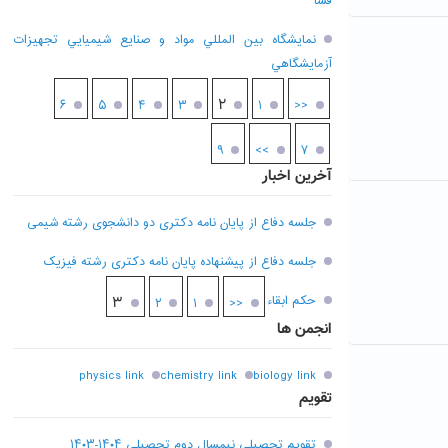
فسا
نمايشگاه بين المللي مواد و صنايع شيميايي تجهيزات
آزمايشگاهي
۲
۶
۵
۴
۳
۱
<<
۹
>>
۷
آخرین اخبار
جلسه دفاع از پایان نامه دکتری دو دانشجوی رشته شیمی
جلسه دفاع از پیشنهاده پایان نامه دکتری رشته فیزیک
حکم ابقاء
۳
۲
۱
<<
انجمن ها
physics link
chemistry link
biology link
تقویم
تقویم تحصیلی نیمسال دوم تحصیلی ۱۴۰۴-۱۴۰۳