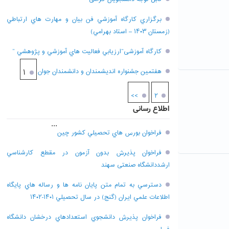
برگزاري کارگاه آموزشي فن بيان و مهارت هاي ارتباطي
(زمستان ۱۴۰۳ – استاد بهرامي)
کارگاه آموزشی”ارزيابي فعاليت هاي آموزشي و پژوهشي “
هفتمين جشنواره انديشمندان و دانشمندان جوان
۱
>>
۲
اطلاع رسانی
...
فراخوان بورس هاي تحصيلي کشور چين
فراخوان پذيرش بدون آزمون در مقطع کارشناسي
ارشددانشگاه صنعتی سهند
دسترسي به تمام متن پايان نامه ها و رساله هاي پايگاه
اطلاعات علمي ايران (گنج) در سال تحصيلي ۱۴۰۱-۱۴۰۲
فراخوان پذيرش دانشجوي استعدادهاي درخشان دانشگاه