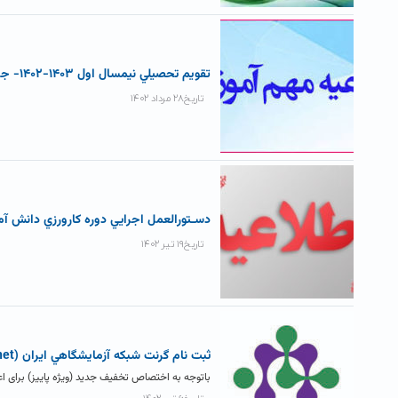
تقويم تحصيلي نيمسال اول ۱۴۰۳-۱۴۰۲- جديد
تاریخ۲۸ مرداد ۱۴۰۲
دسـتورالعمل اجرايي دوره کارورزي دانش آ
تاریخ۱۹ تیر ۱۴۰۲
ثبت نام گرنت شبکه آزمايشگاهي ايران (Labznet) ویژه پاییز
باتوجه به اختصاص تخفیف جدید (ویژه پاییز) برای اعضای سامانه لبزنت (labsnet.ir)، از کلیه همک