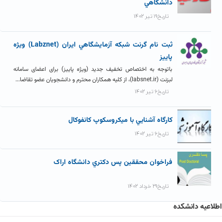
دانشگاهي
تاریخ۱۹ تیر ۱۴۰۲
ثبت نام گرنت شبکه آزمايشگاهي ايران (Labznet) ویژه
پاییز
باتوجه به اختصاص تخفیف جدید (ویژه پاییز) برای اعضای سامانه
لبزنت (labsnet.ir)، از کلیه همکاران محترم و دانشجویان عضو تقاضا...
تاریخ۶ تیر ۱۴۰۲
کارگاه آشنايي با ميکروسکوپ کانفوکال
تاریخ۶ تیر ۱۴۰۲
فراخوان محققين پس دکتري دانشگاه اراک
تاریخ۲۹ خرداد ۱۴۰۲
اطلاعیه دانشکده