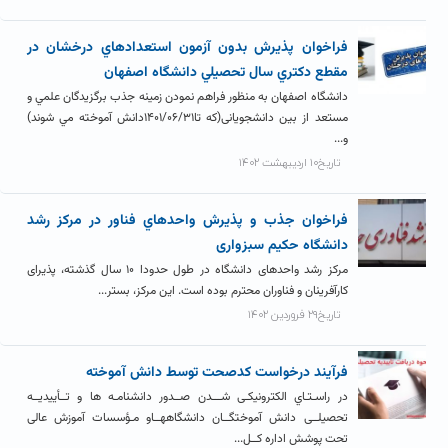
فراخوان پذيرش بدون آزمون استعدادهاي درخشان در
مقطع دکتري سال تحصيلي دانشگاه اصفهان
دانشگاه اصفهان به منظور فراهم نمودن زمينه جذب برگزيدگان علمي و
مستعد از بين دانشجويانی(که تا۱۴۰۱/۰۶/۳۱دانش آموخته مي شوند)
و...
تاریخ۱۰ اردیبهشت ۱۴۰۲
فراخوان جذب و پذيرش واحدهاي فناور در مرکز رشد
دانشگاه حکیم سبزواری
مرکز رشد واحدهای دانشگاه در طول حدودا ۱۰ سال گذشته، پذیرای
کارآفرینان و فناوران محترم بوده است. این مرکز، بستر...
تاریخ۲۹ فروردین ۱۴۰۲
فرآيند درخواست کدصحت توسط دانش آموخته
در راسـتـاي الکترونیکـی شـــدن صــدور دانشنامـه ها و تــأییدیــه
تحصیلــی دانش آموختگــان دانشگاههــاو مـؤسسات آموزش عالی
تحت پوشش اداره کــل...