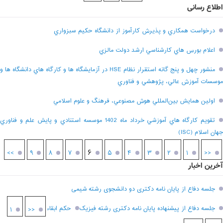
اطلاع رسانی
درخواست همکاري و پذيرش کارآموز از دانشگاه حکيم سبزواري
اعلام بورس هاي کارشناسي ارشد دولت مالزي
منشور چهل و پنج گانه استقرار نظام HSE در آزمايشگاه ها و کارگاه هاي دانشگاه ها و
موسسات آموزش عالي، پژوهشي و فناوري
اولين همايش بين‌المللي هوش مصنوعي، فرهنگ و علوم اسلامي
تقويم کارگاه هاي آموزشي خرداد ماه 1402 موسسه استنادي و پايش علم و فناوري
جهان اسلام (ISC)
۶
>>
۹
۸
۷
۵
۴
۳
۲
۱
<<
آخرین اخبار
جلسه دفاع از پایان نامه دکتری دو دانشجوی رشته شیمی
جلسه دفاع از پیشنهاده پایان نامه دکتری رشته فیزیک
حکم ابقاء
۱
<<