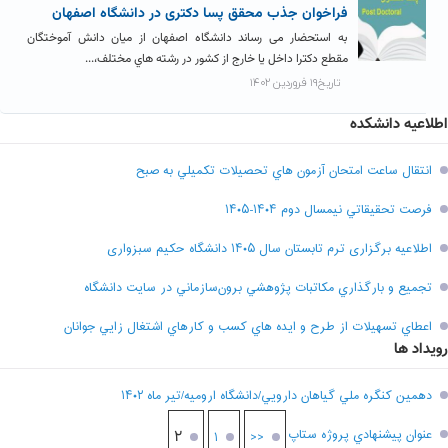
فراخوان جذب محقق پسا دکتری در دانشگاه اصفهان
به استحضار می رساند دانشگاه اصفهان از میان دانش آموختگان
مقطع دکترا داخل یا خارج از کشور در رشته هاي مختلف،...
تاریخ۱۹ فروردین ۱۴۰۲
اطلاعیه دانشکده
انتقال ساعت امتحان آزمون هاي تحصيلات تکميلي به صبح
فرصت تحقيقاتي نیمسال دوم ۱۴۰۴-۱۴۰۵
اطلاعیه برگزاری ترم تابستان سال ۱۴۰۵ دانشگاه حکیم سبزواری
تجميع و بارگذاري مکاتبات پژوهشي برون‌سازماني در سايت دانشگاه
اعطاي تسهيلات از طرح و ايده هاي کسب و کارهاي اشتغال زايي جوانان
رویداد ها
دهمين کنگره ملي گياهان دارويي/دانشگاه اروميه/تير ماه ۱۴۰۲
عنوان پيشنهادي پروژه ستاپ
۲
۱
<<