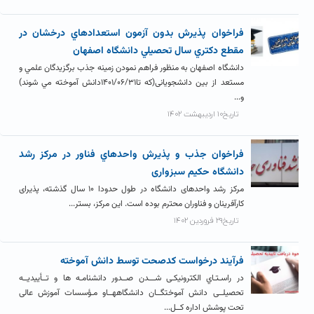
فراخوان پذيرش بدون آزمون استعدادهاي درخشان در
مقطع دکتري سال تحصيلي دانشگاه اصفهان
دانشگاه اصفهان به منظور فراهم نمودن زمينه جذب برگزيدگان علمي و
مستعد از بين دانشجويانی(که تا۱۴۰۱/۰۶/۳۱دانش آموخته مي شوند)
و...
تاریخ۱۰ اردیبهشت ۱۴۰۲
فراخوان جذب و پذيرش واحدهاي فناور در مرکز رشد
دانشگاه حکیم سبزواری
مرکز رشد واحدهای دانشگاه در طول حدودا ۱۰ سال گذشته، پذیرای
کارآفرینان و فناوران محترم بوده است. این مرکز، بستر...
تاریخ۲۹ فروردین ۱۴۰۲
فرآيند درخواست کدصحت توسط دانش آموخته
در راسـتـاي الکترونیکـی شـــدن صــدور دانشنامـه ها و تــأییدیــه
تحصیلــی دانش آموختگــان دانشگاههــاو مـؤسسات آموزش عالی
تحت پوشش اداره کــل...