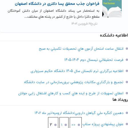
فراخوان جذب محقق پسا دکتری در دانشگاه اصفهان
به استحضار می رساند دانشگاه اصفهان از میان دانش آموختگان
مقطع دکترا داخل یا خارج از کشور در رشته هاي مختلف،...
تاریخ۱۹ فروردین ۱۴۰۲
اطلاعیه دانشکده
انتقال ساعت امتحان آزمون هاي تحصيلات تکميلي به صبح
فرصت تحقيقاتي نیمسال دوم ۱۴۰۴-۱۴۰۵
اطلاعیه برگزاری ترم تابستان سال ۱۴۰۵ دانشگاه حکیم سبزواری
تجميع و بارگذاري مکاتبات پژوهشي برون‌سازماني در سايت دانشگاه
اعطاي تسهيلات از طرح و ايده هاي کسب و کارهاي اشتغال زايي جوانان
رویداد ها
دهمين کنگره ملي گياهان دارويي/دانشگاه اروميه/تير ماه ۱۴۰۲
عنوان پيشنهادي پروژه ستاپ
۲
۱
<<