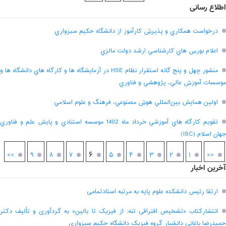
اطلاع رسانی
درخواست همکاري و پذيرش کارآموز از دانشگاه حکيم سبزواري
اعلام بورس هاي کارشناسي ارشد دولت مالزي
منشور چهل و پنج گانه استقرار نظام HSE در آزمايشگاه ها و کارگاه هاي دانشگاه ها و
موسسات آموزش عالي، پژوهشي و فناوري
اولين همايش بين‌المللي هوش مصنوعي، فرهنگ و علوم اسلامي
تقويم کارگاه هاي آموزشي خرداد ماه 1402 موسسه استنادي و پايش علم و فناوري
جهان اسلام (ISC)
۶
>>
۹
۸
۷
۵
۴
۳
۲
۱
<<
آخرین اخبار
ارتقا رئیس دانشکده علوم پایه به مرتبه استادتمامی
انتشارکتاب «تشخیص افتراقی تنه: از فیزیک تا بالین» به گردآوری و تألیف دکتر
حمیدرضا باغانی دانشیار گروه فیزیک دانشگاه حکیم سبزواری