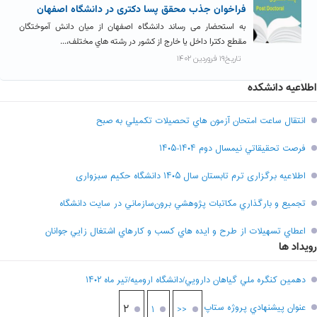
فراخوان جذب محقق پسا دکتری در دانشگاه اصفهان
به استحضار می رساند دانشگاه اصفهان از میان دانش آموختگان
مقطع دکترا داخل یا خارج از کشور در رشته هاي مختلف،...
تاریخ۱۹ فروردین ۱۴۰۲
اطلاعیه دانشکده
انتقال ساعت امتحان آزمون هاي تحصيلات تکميلي به صبح
فرصت تحقيقاتي نیمسال دوم ۱۴۰۴-۱۴۰۵
اطلاعیه برگزاری ترم تابستان سال ۱۴۰۵ دانشگاه حکیم سبزواری
تجميع و بارگذاري مکاتبات پژوهشي برون‌سازماني در سايت دانشگاه
اعطاي تسهيلات از طرح و ايده هاي کسب و کارهاي اشتغال زايي جوانان
رویداد ها
دهمين کنگره ملي گياهان دارويي/دانشگاه اروميه/تير ماه ۱۴۰۲
عنوان پيشنهادي پروژه ستاپ
۲
۱
<<