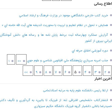
اطلاع رسانی
خريد کتب خارجي دانشگاهي موجود در وزارت فرهنگ و ارشاد اسلامي
همايش « تحول در نظام تعليم و تربيت با محوريت انديشه هاي آيت الله خامنه اي »
گزارش عملکرد چهارساله ثبت برخط پايان نامه ها و رساله هاي دانش آموختگان
ايراني بيرون از کشور
دوره آموزشي اخلاق حرفه اي
جذب امريه سربازي پژوهشگاه ملي اقيانوس شناسي و علوم جوي
۱
<<
۵
>>
۹
۸
۷
۶
۴
۳
۲
آخرین اخبار
ارتقا رئیس دانشکده علوم پایه به مرتبه استادتمامی
انتشارکتاب «تشخیص افتراقی تنه: از فیزیک تا بالین» به گردآوری و تألیف دکتر
حمیدرضا باغانی دانشیار گروه فیزیک دانشگاه حکیم سبزواری