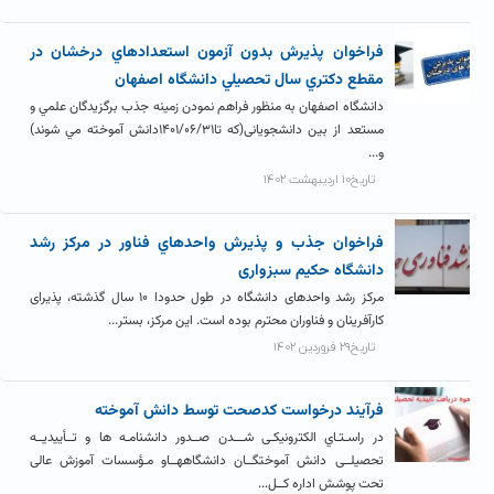
فراخوان پذيرش بدون آزمون استعدادهاي درخشان در
مقطع دکتري سال تحصيلي دانشگاه اصفهان
دانشگاه اصفهان به منظور فراهم نمودن زمينه جذب برگزيدگان علمي و
مستعد از بين دانشجويانی(که تا۱۴۰۱/۰۶/۳۱دانش آموخته مي شوند)
و...
تاریخ۱۰ اردیبهشت ۱۴۰۲
فراخوان جذب و پذيرش واحدهاي فناور در مرکز رشد
دانشگاه حکیم سبزواری
مرکز رشد واحدهای دانشگاه در طول حدودا ۱۰ سال گذشته، پذیرای
کارآفرینان و فناوران محترم بوده است. این مرکز، بستر...
تاریخ۲۹ فروردین ۱۴۰۲
فرآيند درخواست کدصحت توسط دانش آموخته
در راسـتـاي الکترونیکـی شـــدن صــدور دانشنامـه ها و تــأییدیــه
تحصیلــی دانش آموختگــان دانشگاههــاو مـؤسسات آموزش عالی
تحت پوشش اداره کــل...