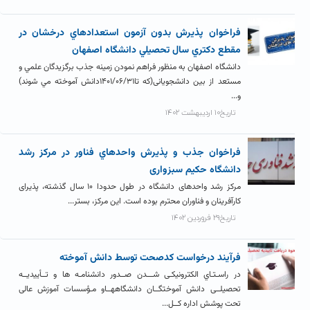
فراخوان پذيرش بدون آزمون استعدادهاي درخشان در
مقطع دکتري سال تحصيلي دانشگاه اصفهان
دانشگاه اصفهان به منظور فراهم نمودن زمينه جذب برگزيدگان علمي و
مستعد از بين دانشجويانی(که تا۱۴۰۱/۰۶/۳۱دانش آموخته مي شوند)
و...
تاریخ۱۰ اردیبهشت ۱۴۰۲
فراخوان جذب و پذيرش واحدهاي فناور در مرکز رشد
دانشگاه حکیم سبزواری
مرکز رشد واحدهای دانشگاه در طول حدودا ۱۰ سال گذشته، پذیرای
کارآفرینان و فناوران محترم بوده است. این مرکز، بستر...
تاریخ۲۹ فروردین ۱۴۰۲
فرآيند درخواست کدصحت توسط دانش آموخته
در راسـتـاي الکترونیکـی شـــدن صــدور دانشنامـه ها و تــأییدیــه
تحصیلــی دانش آموختگــان دانشگاههــاو مـؤسسات آموزش عالی
تحت پوشش اداره کــل...