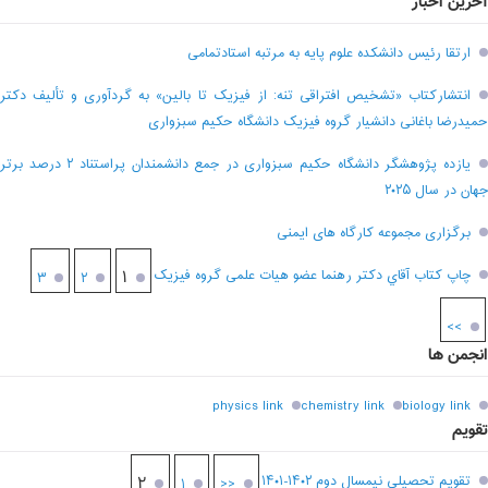
آخرین اخبار
ارتقا رئیس دانشکده علوم پایه به مرتبه استادتمامی
انتشارکتاب «تشخیص افتراقی تنه: از فیزیک تا بالین» به گردآوری و تألیف دکتر
حمیدرضا باغانی دانشیار گروه فیزیک دانشگاه حکیم سبزواری
یازده پژوهشگر دانشگاه حکیم سبزواری در جمع دانشمندان پراستناد ۲ درصد برتر
جهان در سال ۲۰۲۵
برگزاری مجموعه کارگاه های ایمنی
چاپ کتاب آقاي دکتر رهنما عضو هیات علمی گروه فیزیک
۱
۳
۲
>>
انجمن ها
physics link
chemistry link
biology link
تقویم
تقویم تحصیلی نیمسال دوم ۱۴۰۲-۱۴۰۱
۲
۱
<<