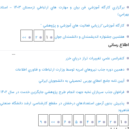
برگزاري کارگاه آموزشي فن بيان و مهارت هاي ارتباطي (زمستان ۱۴۰۳ – استاد
بهرامي)
کارگاه آموزشی”ارزيابي فعاليت هاي آموزشي و پژوهشي “
هفتمين جشنواره انديشمندان و دانشمندان جوان
۱
>>
۲
اطلاع رسانی
...
کنفرانس علمي تغييرات تراز درياي خزر
دهمين دوره جذب نيروهاي امريه توسط وزارت ارتباطات و فناوري اطلاعات
آيين نامه جامع اعطاي بورس تحصيلي به دانشجويان ايراني
فراخوان جذب سربازان نخبه جهت انجام طرح پژوهشي جايگزين خدمت در سال ۱۴۰۲
پذيرش بدون آزمون استعدادهاي درخشان در مقطع کارشناسي ارشد دانشگاه صنعتي
شاهرود
۱
۹
>>
۶
۵
۴
۳
۲