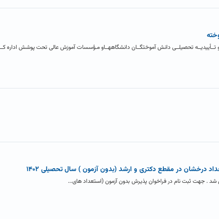
خته
ا و تــأییدیــه تحصیلــی دانش آموختگــان دانشگاههــاو مـؤسسات آموزش عالی تحت پوشش اداره کــل
د درخشان در مقطع دکتری و ارشد (بدون آزمون ) سال تحصیلی ۱۴۰۲
شد . جهت ثبت نام در فراخوان پذیرش بدون آزمون (استعداد های...