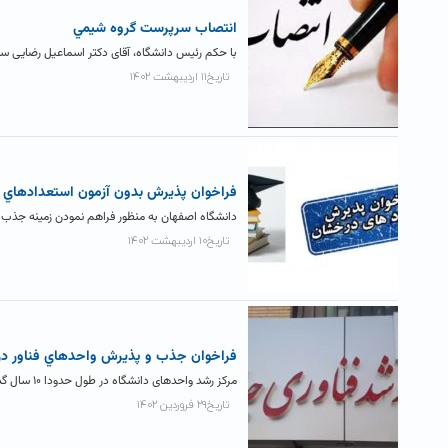
انتصاب سرپرست گروه شيمي
با حکم رئیس دانشگاه، آقای دکتر اسماعیل رضایی 
تاریخ۱۱ اردیبهشت ۱۴۰۲
فراخوان پذيرش بدون آزمون استعدادهاي 
دانشگاه اصفهان به منظور فراهم نمودن زمينه جذب برگزيدگان علمي و مس
تاریخ۱۰ اردیبهشت ۱۴۰۲
فراخوان جذب و پذيرش واحدهاي فناور در 
مرکز رشد واحدهای دانشگاه در طول حدودا ۱۰ سال گذشته، پذیرای کارآفرینان و فناوران محترم بوده است. این مرکز، بستر...
تاریخ۲۹ فروردین ۱۴۰۲