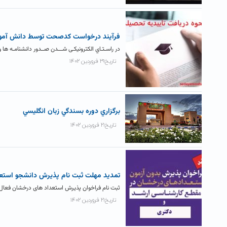
فرآيند درخواست کدصحت توسط دانش آمو
در راسـتـاي الکترونیکـی شـــدن صــدور دانشنامـه ه
تاریخ۲۹ فروردین ۱۴۰۲
برگزاري دوره بسندگي زبان انگليسي
تاریخ۲۱ فروردین ۱۴۰۲
تمدید مهلت ثبت نام پذیرش دانشجو استعدا
ثبت نام فراخوان پذیرش استعداد های درخشان فعال 
تاریخ۲۱ فروردین ۱۴۰۲