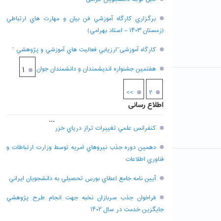
برگزاري کارگاه آموزشي فن بيان و مهارت هاي ارتباطي
(زمستان ۱۴۰۳ – استاد بهرامي)
کارگاه آموزشی”ارزيابي فعاليت هاي آموزشي و پژوهشي “
هفتمين جشنواره انديشمندان و دانشمندان جوان
۱
>>
۲
اطلاع رسانی
...
کنفرانس علمي تغييرات تراز درياي خزر
دهمين دوره جذب نيروهاي امريه توسط وزارت ارتباطات و
فناوري اطلاعات
آيين نامه جامع اعطاي بورس تحصيلي به دانشجويان ايراني
فراخوان جذب سربازان نخبه جهت انجام طرح پژوهشي
جايگزين خدمت در سال ۱۴۰۲