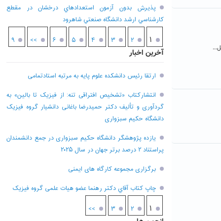
پذيرش بدون آزمون استعدادهاي درخشان در مقطع
کارشناسي ارشد دانشگاه صنعتي شاهرود
۱
۹
>>
۶
۵
۴
۳
۲
...
آخرین اخبار
ارتقا رئیس دانشکده علوم پایه به مرتبه استادتمامی
انتشارکتاب «تشخیص افتراقی تنه: از فیزیک تا بالین» به
گردآوری و تألیف دکتر حمیدرضا باغانی دانشیار گروه فیزیک
دانشگاه حکیم سبزواری
یازده پژوهشگر دانشگاه حکیم سبزواری در جمع دانشمندان
پراستناد ۲ درصد برتر جهان در سال ۲۰۲۵
برگزاری مجموعه کارگاه های ایمنی
چاپ کتاب آقاي دکتر رهنما عضو هیات علمی گروه فیزیک
۱
>>
۳
۲