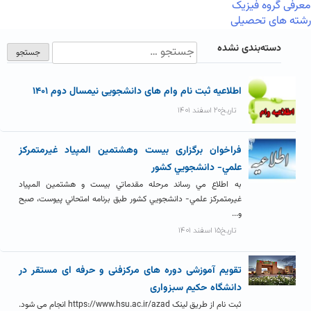
معرفی گروه فیزیک
رشته های تحصیلی
دسته‌بندی نشده
اطلاعیه ثبت نام وام های دانشجویی نیمسال دوم ۱۴۰۱
تاریخ۲۰ اسفند ۱۴۰۱
فراخوان برگزاری بيست وهشتمين المپياد غيرمتمركز
علمي- دانشجويي كشور
به اطلاع مي رساند مرحله مقدماتي بيست و هشتمين المپياد
غيرمتمركز علمي- دانشجويي كشور طبق برنامه امتحاني پيوست، صبح
و...
تاریخ۱۵ اسفند ۱۴۰۱
تقویم آموزشی دوره های مرکزفنی و حرفه ای مستقر در
دانشگاه حکیم سبزواری
ثبت نام از طریق لینک https://www.hsu.ac.ir/azad انجام می شود.