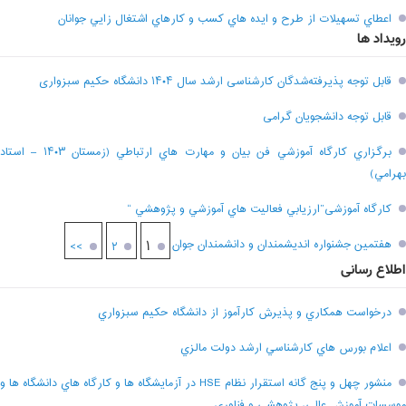
اعطاي تسهيلات از طرح و ايده هاي کسب و کارهاي اشتغال زايي جوانان
رویداد ها
قابل توجه پذیرفته‌شدگان کارشناسی ارشد سال ۱۴۰۴ دانشگاه حکیم سبزواری
قابل توجه دانشجویان گرامی
برگزاري کارگاه آموزشي فن بيان و مهارت هاي ارتباطي (زمستان ۱۴۰۳ – استاد
بهرامي)
کارگاه آموزشی”ارزيابي فعاليت هاي آموزشي و پژوهشي “
هفتمين جشنواره انديشمندان و دانشمندان جوان
۱
>>
۲
اطلاع رسانی
درخواست همکاري و پذيرش کارآموز از دانشگاه حکيم سبزواري
اعلام بورس هاي کارشناسي ارشد دولت مالزي
منشور چهل و پنج گانه استقرار نظام HSE در آزمايشگاه ها و کارگاه هاي دانشگاه ها و
موسسات آموزش عالي، پژوهشي و فناوري