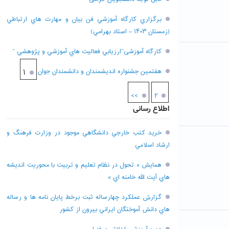
برگزاري کارگاه آموزشي فن بيان و مهارت هاي ارتباطي
(زمستان ۱۴۰۳ – استاد بهرامي)
کارگاه آموزشی”ارزيابي فعاليت هاي آموزشي و پژوهشي “
هفتمين جشنواره انديشمندان و دانشمندان جوان
۱
>>
۲
اطلاع رسانی
خريد کتب خارجي دانشگاهي موجود در وزارت فرهنگ و
ارشاد اسلامي
همايش « تحول در نظام تعليم و تربيت با محوريت انديشه
هاي آيت الله خامنه اي »
گزارش عملکرد چهارساله ثبت برخط پايان نامه ها و رساله
هاي دانش آموختگان ايراني بيرون از کشور