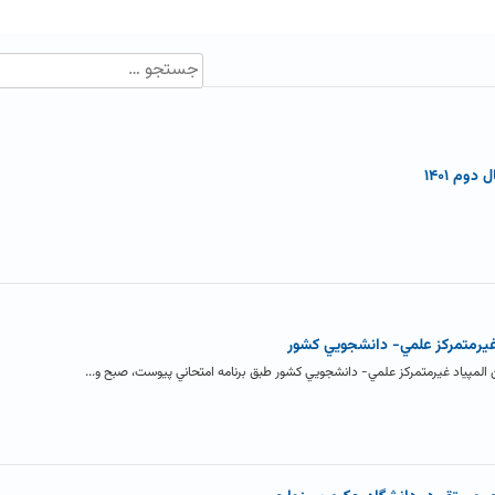
وم ۱۴۰۱
غيرمتمركز علمي- دانشجويي كشور
المپياد غيرمتمركز علمي- دانشجويي كشور طبق برنامه امتحاني پيوست، صبح و...