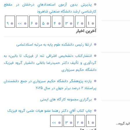
پذيرش بدون آزمون استعدادهاي درخشان در مقطع
کارشناسي ارشد دانشگاه صنعتي شاهرود
۱
۹
>>
۶
۵
۴
۳
۲
آخرین اخبار
ارتقا رئیس دانشکده علوم پایه به مرتبه استادتمامی
انتشارکتاب «تشخیص افتراقی تنه: از فیزیک تا بالین» به
گردآوری و تألیف دکتر حمیدرضا باغانی دانشیار گروه فیزیک
دانشگاه حکیم سبزواری
یازده پژوهشگر دانشگاه حکیم سبزواری در جمع دانشمندان
پراستناد ۲ درصد برتر جهان در سال ۲۰۲۵
برگزاری مجموعه کارگاه های ایمنی
چاپ کتاب آقاي دکتر رهنما عضو هیات علمی گروه فیزیک
۱
>>
۳
۲