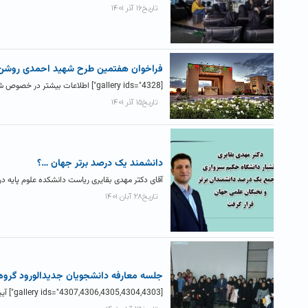
تاریخ۱۶ آذر ۱۴۰۱
فراخوان هفتمین طرح شهید احمدی روشن
[gallery ids="4328"] اطلاعات بیشتر در خصوص شرایط ثبت نام در سایت زیر قابل مشاهده می باشد: Ahmadiroshan.bmn.ir
تاریخ۱۵ آذر ۱۴۰۱
دانشمند یک درصد برتر جهان …؟
آقای دکتر مهدی بقایری ریاست دانشکده علوم پایه در
تاریخ۲۸ آبان ۱۴۰۱
جلسه معارفه دانشجویان جدیدالورود گرو
[gallery ids="4307,4306,4305,4304,4303"] آیین معارفه دانشجویان جدیدالورود گروه زیست شناسی روز شنبه به تاریخ 14 آبان 1401 با حضور اساتید گروه...