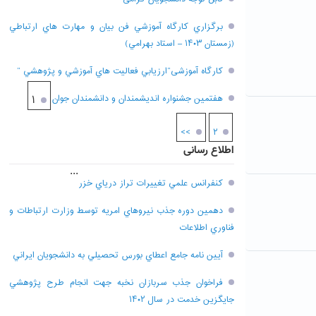
برگزاري کارگاه آموزشي فن بيان و مهارت هاي ارتباطي
(زمستان ۱۴۰۳ – استاد بهرامي)
کارگاه آموزشی”ارزيابي فعاليت هاي آموزشي و پژوهشي “
هفتمين جشنواره انديشمندان و دانشمندان جوان
۱
>>
۲
اطلاع رسانی
...
کنفرانس علمي تغييرات تراز درياي خزر
دهمين دوره جذب نيروهاي امريه توسط وزارت ارتباطات و
فناوري اطلاعات
آيين نامه جامع اعطاي بورس تحصيلي به دانشجويان ايراني
فراخوان جذب سربازان نخبه جهت انجام طرح پژوهشي
جايگزين خدمت در سال ۱۴۰۲