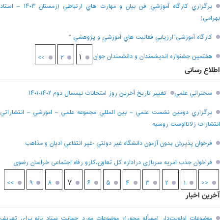
برگزاري کارگاه آموزشي فن بيان و مهارت هاي ارتباطي (زمستان ۱۴۰۳ – استاد
بهرامي)
کارگاه آموزشی”ارزيابي فعاليت هاي آموزشي و پژوهشي “
هفتمين جشنواره انديشمندان و دانشمندان جوان
۱
>>
۲
اطلاع رسانی
سخنراني علمي
تغيير تاريخ آخرين روز امتحانات نيمسال دوم ۱۴۰۲-۱۴۰۱
برگزاري دومين نشست علمي – بين المللي مجموعه علمي – اموزشي – انتشاراتي
انتشارات زلاتااوست روسيه
فرخوان پذيرش بدون آزمون دانشگاه غير دولتي -غير انتفاعي اديان و مذاهب
فراخوان جذب امریه سربازی دراداره کل تعاون،کارو رفاه اجتماعی خراسان رضوی
۷
>>
۹
۸
۶
۵
۴
۳
۲
۱
<<
آخرین اخبار
موضوعات اولویت‌دار (مسأله محور)؛ موضوعات مورد حمایت ستاد نانو برای تعریف