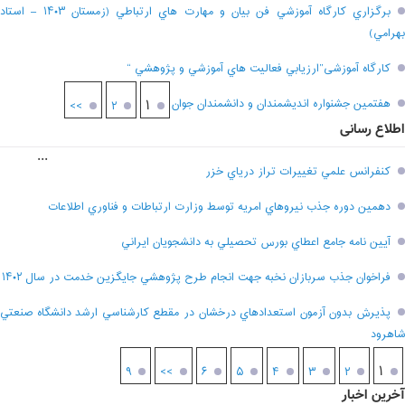
برگزاري کارگاه آموزشي فن بيان و مهارت هاي ارتباطي (زمستان ۱۴۰۳ – استاد
بهرامي)
کارگاه آموزشی”ارزيابي فعاليت هاي آموزشي و پژوهشي “
هفتمين جشنواره انديشمندان و دانشمندان جوان
۱
>>
۲
اطلاع رسانی
...
کنفرانس علمي تغييرات تراز درياي خزر
دهمين دوره جذب نيروهاي امريه توسط وزارت ارتباطات و فناوري اطلاعات
آيين نامه جامع اعطاي بورس تحصيلي به دانشجويان ايراني
فراخوان جذب سربازان نخبه جهت انجام طرح پژوهشي جايگزين خدمت در سال ۱۴۰۲
پذيرش بدون آزمون استعدادهاي درخشان در مقطع کارشناسي ارشد دانشگاه صنعتي
شاهرود
۱
۹
>>
۶
۵
۴
۳
۲
آخرین اخبار