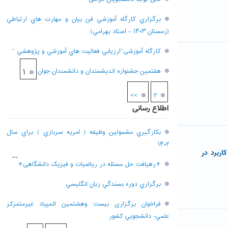
برگزاري کارگاه آموزشي فن بيان و مهارت هاي ارتباطي
(زمستان ۱۴۰۳ – استاد بهرامي)
کارگاه آموزشی”ارزيابي فعاليت هاي آموزشي و پژوهشي “
هفتمين جشنواره انديشمندان و دانشمندان جوان
۱
>>
۲
اطلاع رسانی
بکارگيري مشمولين وظيفه ( امريه سربازي ) براي سال
۱۴۰۲
اربرد در
...
⚜رهیافت حل مسئله در ریاضیات و فیزیک دانشگاهی⚜
برگزاري دوره بسندگي زبان انگليسي
فراخوان برگزاری بيست وهشتمين المپياد غيرمتمركز
علمي- دانشجويي كشور