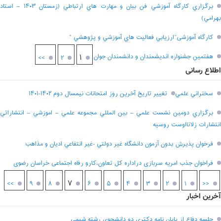
برگزاري کارگاه آموزشي فن بيان و مهارت هاي ارتباطي (زمستان ۱۴۰۳ – استاد
بهرامي)
کارگاه آموزشی”ارزيابي فعاليت هاي آموزشي و پژوهشي “
هفتمين جشنواره انديشمندان و دانشمندان جوان
۱
>>
۲
اطلاع رسانی
سخنراني علمي
تغيير تاريخ آخرين روز امتحانات نيمسال دوم ۱۴۰۲-۱۴۰۱
برگزاري دومين نشست علمي – بين المللي مجموعه علمي – اموزشي – انتشاراتي
انتشارات زلاتااوست روسيه
فرخوان پذيرش بدون آزمون دانشگاه غير دولتي -غير انتفاعي اديان و مذاهب
فراخوان جذب امریه سربازی دراداره کل تعاون،کارو رفاه اجتماعی خراسان رضوی
۷
>>
۹
۸
۶
۵
۴
۳
۲
۱
<<
آخرین اخبار
جلسه دفاع از پایان نامه دکتری دو دانشجوی رشته شیمی