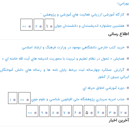
بهرامي)
کارگاه آموزشی”ارزيابي فعاليت هاي آموزشي و پژوهشي “
هفتمين جشنواره انديشمندان و دانشمندان جوان
۱
>>
۲
اطلاع رسانی
خريد کتب خارجي دانشگاهي موجود در وزارت فرهنگ و ارشاد اسلامي
همايش « تحول در نظام تعليم و تربيت با محوريت انديشه هاي آيت الله خامنه اي »
گزارش عملکرد چهارساله ثبت برخط پايان نامه ها و رساله هاي دانش آموختگان
ايراني بيرون از کشور
دوره آموزشي اخلاق حرفه اي
جذب امريه سربازي پژوهشگاه ملي اقيانوس شناسي و علوم جوي
۱
<<
۵
>>
۹
۸
۷
۶
۴
۳
۲
آخرین اخبار