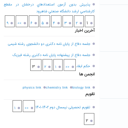
پذيرش بدون آزمون استعدادهاي درخشان در مقطع
کارشناسي ارشد دانشگاه صنعتي شاهرود
۱
۹
>>
۶
۵
۴
۳
۲
آخرین اخبار
جلسه دفاع از پایان نامه دکتری دو دانشجوی رشته شیمی
جلسه دفاع از پیشنهاده پایان نامه دکتری رشته فیزیک
حکم ابقاء
۳
۲
۱
<<
انجمن ها
physics link
chemistry link
biology link
تقویم
تقویم تحصیلی نیمسال دوم ۱۴۰۲-۱۴۰۱
۱
<<
۲