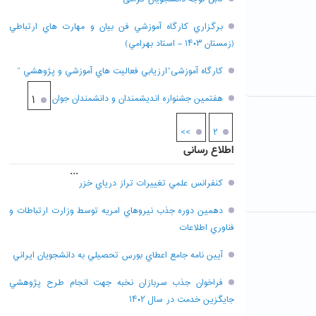
برگزاري کارگاه آموزشي فن بيان و مهارت هاي ارتباطي
(زمستان ۱۴۰۳ – استاد بهرامي)
کارگاه آموزشی”ارزيابي فعاليت هاي آموزشي و پژوهشي “
هفتمين جشنواره انديشمندان و دانشمندان جوان
۱
>>
۲
اطلاع رسانی
...
کنفرانس علمي تغييرات تراز درياي خزر
دهمين دوره جذب نيروهاي امريه توسط وزارت ارتباطات و
فناوري اطلاعات
آيين نامه جامع اعطاي بورس تحصيلي به دانشجويان ايراني
فراخوان جذب سربازان نخبه جهت انجام طرح پژوهشي
جايگزين خدمت در سال ۱۴۰۲