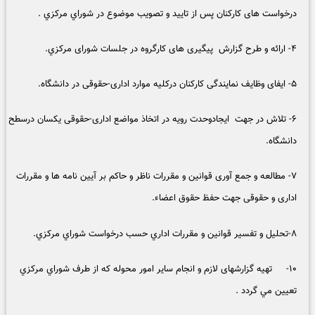
درخواست های کارکنان پس از تاييد و تصويب موضوع در شوراي مركزي .
۴- ارائه و طرح گزارش پیگیری های کارگروه در جلسات شورای مركزي.
۵- ايفای وظايف نمايندگی کارکنان درکليه موارد اداری-حقوقی در دانشگاه.
۶- تلاش در جهت ايجادوحدت رويه در اتخاذ مواضع اداری-حقوقی يکسان درسطح
دانشگاه.
۷- مطالعه و جمع آوری قوانين و مقررات ناظر و حاکم بر آیین نامه ها و مقررات
اداری و حقوقی جهت حفظ حقوق اعضاء.
۸-تحليل و تفسير قوانين و مقررات اداري حسب درخواست شوراي مركزي.
۱۰- تهیه گزارشهای لازم و انجام سایر امور محوله كه از طرف شوراي مركزي
تعيين مي گردد .