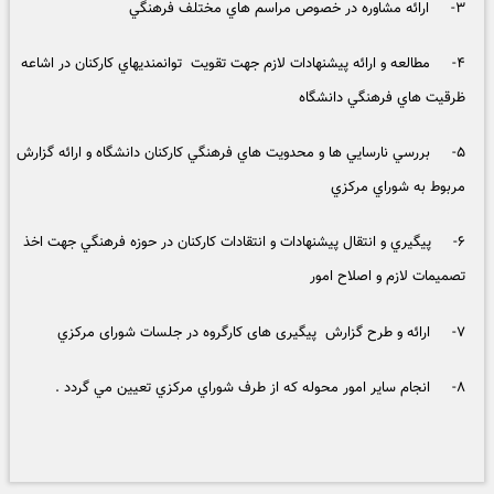
۳- ارائه مشاوره در خصوص مراسم هاي مختلف فرهنگي
۴- مطالعه و ارائه پيشنهادات لازم جهت تقويت توانمنديهاي كاركنان در اشاعه
ظرقيت هاي فرهنگي دانشگاه
۵- بررسي نارسايي ها و محدويت هاي فرهنگي كاركنان دانشگاه و ارائه گزارش
مربوط به شوراي مركزي
۶- پيگيري و انتقال پيشنهادات و انتقادات كاركنان در حوزه فرهنگي جهت اخذ
تصميمات لازم و اصلاح امور
۷- ارائه و طرح گزارش پیگیری های کارگروه در جلسات شورای مركزي
۸- انجام سایر امور محوله كه از طرف شوراي مركزي تعيين مي گردد .