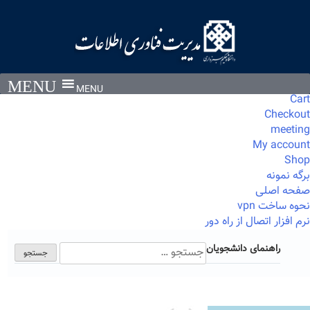
Ski
t
conten
MENU
Cart
Checkout
meeting
My account
Shop
برگه نمونه
صفحه اصلی
نحوه ساخت vpn
نرم افزار اتصال از راه دور
جستجو
راهنمای دانشجویان
برای: