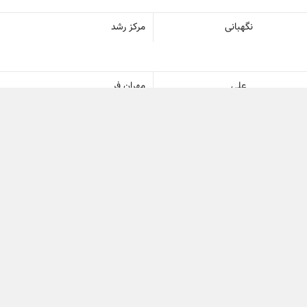
نگهبانی
مرکز رشد
علی
مهران فر
نیک نام
فناوران
مریم
بروغنی
محمد
موهبتی