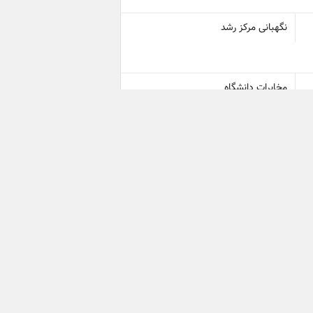
نگهبانی مرکز رشد
مخابرات دانشگاه
شرکت فناوران نیک نام(احسانی سرشت)
کارشناس کوی دانشگاه
کارشناس امور حقوقی