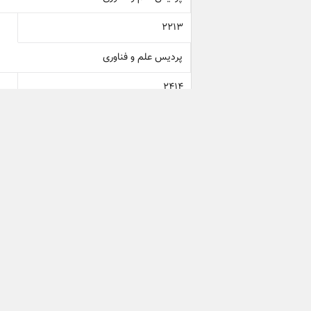
2213
پردیس علم و فناوری
2414
مدیریت فناوری اطلاعات
2425
پردیس پارک علم وفناوری
2451
؟
2453
دفتر حقوقی