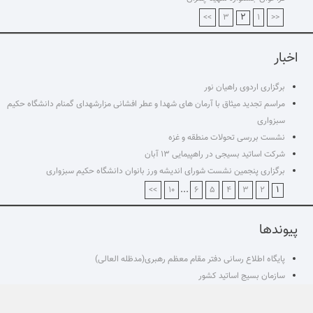
۲
>>
۳
۱
<<
اخبار
برگزاری اردوی راهیان نور
مراسم تجدید میثاق با آرمان های شهدا و عطر افشانی مزارشهدای گمنام دانشگاه حکیم
سبزواری
نشست بررسی تحولات منطقه و غزه
شرکت اساتید بسیجی در راهپیمایی ۱۳ آبان
برگزاری پنجمین نشست شورای اندیشه ورز بانوان دانشگاه حکیم سبزواری
...
۱
>>
۱۰
۶
۵
۴
۳
۲
پیوندها
پایگاه اطلاع رسانی دفتر مقام معظم رهبری(مدظله العالی)
سازمان بسیج اساتید کشور