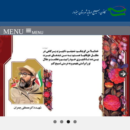
Ski
t
conten
MENU
Next