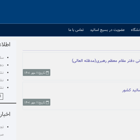
نشگاه
عضویت در بسیج اساتید
تماس با ما
اطلاع
سلس
انی دفتر مقام معظم رهبری(مدظله العالی)
دهم
نشس
تاریخ۱۱ مهر ۱۴۰۱
نشس
نشس
اتید کشور
۱
تاریخ۱۱ مهر ۱۴۰۱
اخبار
تجم
صهی