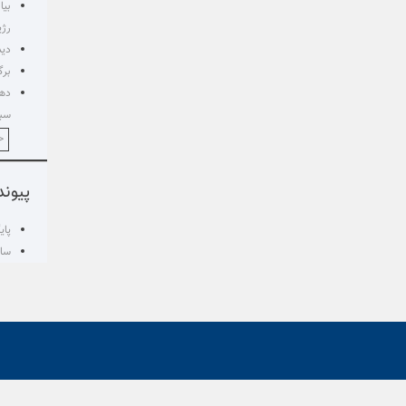
بیا
رژی
دید
برگ
دهم
سبز
<
پیوند
پای
ساز