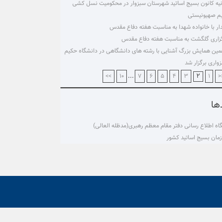
نیه کانون بسیج اساتید شهرستان سبزوار در محکومیت نسل کشی
م صهیونیستی
ار با خانواده شهدا به مناسبت هفته دفاع مقدس
زاری گلگشت به مناسبت هفته دفاع مقدس
ین همایش بزرگ آشنایی با رشته های دانشگاهی در دانشگاه حکیم
واری برگزار شد
...
۲
>>
۱۰
۷
۶
۵
۴
۳
۱
<
ها
گاه اطلاع رسانی دفتر مقام معظم رهبری(مدظله العالی)
مان بسیج اساتید کشور