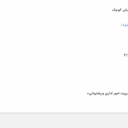
رینان کوچک
ید)
شتیبانی»