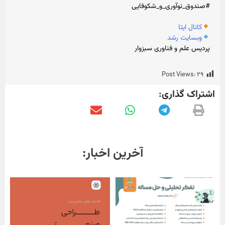
#صندوق_نوآوری_و_شکوفایی
کانال ایتا
وبسایت رشد
پردیس علم و فناوری سبزوار
Post Views:
۲۹
اشتراک گذاری:
آ
خ
ر
ی
ن
ا
خ
ب
ا
ر
: