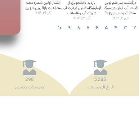
درگذشت پدر علم نوین
بازدید دانشجویان از
انتشار اولین شماره مجله
قنات؛ آب ایران در سوگ
آزمایشگاه کنترل کیفیت آب
مطالعات بازآفرینی شهری
آذر ۲۶, ۱۴۰۴
استاد “جواد صفی‌نژاد”
شرکت آب و فاضلاب
دی ۴, ۱۴۰۴
آذر ۲۹, ۱۴۰۴
۱۰
۹
۸
۷
۶
۵
۴
۳
۲
298
2285
فارغ التحصیلان
تحصیلات تکمیلی