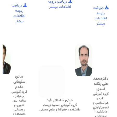
دریافت رزومه
دریافت
اطلاعات بیشتر
دریافت
رزومه
رزومه
اطلاعات
اطلاعات
بیشتر
بیشتر
هادی
دکترمحمد
سلیمانی
علی زنگنه
مقدم
اسدی
گروه آموزشی
گروه آموزشی
: جغرافیا-
: آب و
هادی سلطانی فرد
برنامه ریزی
هواشناسي و
گروه آموزشی : محیط زیست
شهری و
ژئومورفولوژي
دانشکده : جغرافیا و علوم محیطی
روستایی
دانشکده :
دانشکده :
جغرافیا و