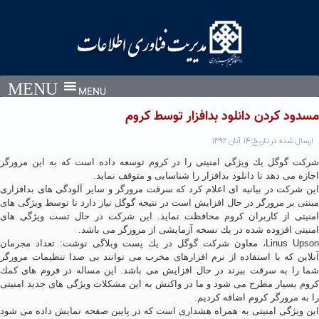
Ski
t
conten
MENU
مسدود كردن دانلود بدافزار توسط كروم
ارسال شده در تاریخ:۱۴ آبان ۱۳۹۲
شركت گوگل یك ویژگی امنیتی را در كروم توسعه داده است كه به این مرورگر
اجازه می دهد تا دانلود بدافزار را شناسایی و متوقف نماید.
این شركت در بیانیه ای اعلام كرد كه سرقت مرورگر و سایر آلودگی های بدافزاری
مبتنی بر مرورگر در حال افزایش است در نتیجه گوگل نیاز دارد تا توسط ویژگی های
امنیتی از كاربران كروم محافظت نماید. این شركت در حال تست ویژگی های
امنیتی افزوده شده در یك نسخه آزمایشی از مرورگر می باشد.
Linus Upson
، معاون شركت گوگل در یك پست وبلاگی نوشت: تعداد مجرمان
آنلاین كه با استفاده از نرم افزارهای مخرب می توانند بی صدا تنظیمات مرورگر
شما را به سرقت ببرند در حال افزایش می باشد. این مساله در فروم های كمك
كروم بسیار مطرح می شود و ما در واكنش به این مشكلات ویژگی های جدید امنیتی
را به مرورگر كروم اضافه كردیم.
این ویژگی امنیتی به همراه هشداری است كه در پایین صفحه نمایش داده می شود