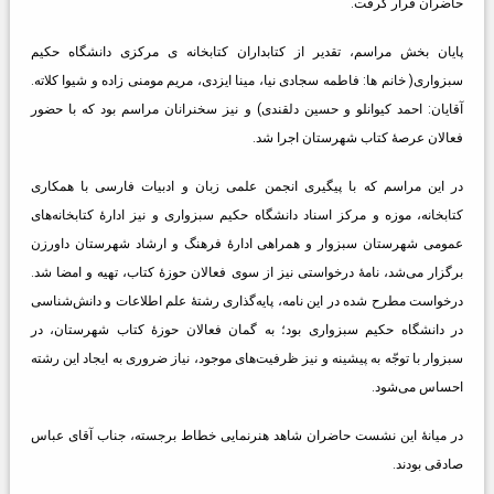
حاضران قرار گرفت.
پایان بخش مراسم، تقدیر از کتابداران کتابخانه ی مرکزی دانشگاه حکیم
سبزواری( خانم ها: فاطمه سجادی نیا، مینا ایزدی، مریم مومنی زاده و شیوا کلاته.
آقایان: احمد کیوانلو و حسین دلقندی) و نیز سخنرانان مراسم بود که با حضور
فعالان عرصۀ کتاب شهرستان اجرا شد.
در این مراسم که با پیگیری انجمن علمی زبان و ادبیات فارسی با همکاری
کتابخانه، موزه و مرکز اسناد دانشگاه حکیم سبزواری و نیز ادارۀ کتابخانه‌های
عمومی شهرستان سبزوار و همراهی ادارۀ فرهنگ و ارشاد شهرستان داورزن
برگزار می‌شد، نامۀ درخواستی نیز از سوی فعالان حوزۀ کتاب، تهیه و امضا شد.
درخواست مطرح شده در این نامه، پایه‌گذاری رشتۀ علم اطلاعات و دانش‌شناسی
در دانشگاه حکیم سبزواری بود؛ به گمان فعالان حوزۀ کتاب شهرستان، در
سبزوار با توجّه به پیشینه و نیز ظرفیت‌های موجود، نیاز ضروری به ایجاد این رشته
احساس می‌شود.
در میانۀ این نشست حاضران شاهد هنرنمایی خطاط برجسته، جناب آقای عباس
صادقی بودند.