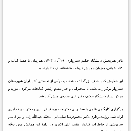
تالار هنربخش دانشگاه حکیم سبزواری، ۲۹ آبان ۱۴۰۳، هم‌زمان با هفتۀ کتاب و
کتاب‌خوانی، میزبان همایش «روایت عاشقانۀ یک کتابدار» بود.
این همایش که با هدف بزرگداشت شخصیت یکی از نخستین کتابداران شهرستان
سبزوار برگزار می‌شد، با سخنرانی و خیر مقدم رئیس کتابخانۀ مرکزی، موزه و
مرکز اسناد دانشگاه حکیم، دکتر علی صادقی منش آغاز شد.
برگزاری کارگاهی علمی با سخنرانی دکتر منصوره فیض آبادی و دکتر سهیلا دلبری
ارائه شد. روایت‌پردازی دکتر محمودرضا سلیمانی، محمّد عبداللّه زاده و نیز قاسم
سرپوشی از خاطرات کتابدار فقید، علی اکبری در ادامۀ این همایش مورد توجّه