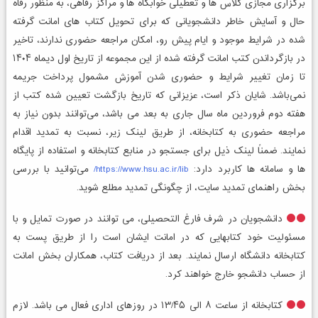
برگزاری مجازی کلاس ها و تعطیلی خوابگاه ها و مراکز رفاهی، به منظور رفاه
حال و آسایش خاطر دانشجویانی که برای تحویل کتاب های امانت گرفته
شده در شرایط موجود و ایام پیش رو، امکان مراجعه حضوری ندارند، تاخیر
در بازگرداندن کتب امانت گرفته شده از این مجموعه از تاریخ اول دیماه ۱۴۰۴
تا زمان تغییر شرایط و حضوری شدن آموزش مشمول پرداخت جریمه
نمی‌باشد. شایان ذکر است، عزیزانی که تاریخ بازگشت تعیین شده کتب از
هفته دوم فروردین ماه سال جاری به بعد می باشد، می‌توانند بدون نیاز به
مراجعه حضوری به کتابخانه، از طریق لینک زیر، نسبت به تمدید اقدام
نمایند. ضمناً لینک ذیل برای جستجو در منابع کتابخانه و استفاده از پایگاه
ها و سامانه ها کاربرد دارد:
https://www.hsu.ac.ir/lib/
می‌توانید با بررسی
بخش راهنمای تمدید سایت، از چگونگی تمدید مطلع شوید.
دانشجویان در شرف فارغ التحصیلی، می توانند در صورت تمایل و با
مسئولیت خود کتابهایی که در امانت ایشان است را از طریق پست به
کتابخانه دانشگاه ارسال نمایند. بعد از دریافت کتاب، همکاران بخش امانت
از حساب دانشجو خارج خواهند کرد.
کتابخانه از ساعت ۸ الی ۱۳/۴۵ در روزهای اداری فعال می باشد. لازم