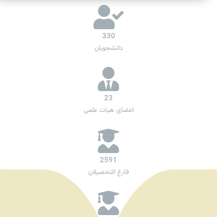
330
دانشجویان
23
اعضای هیات علمی
2591
فارغ التحصیلان