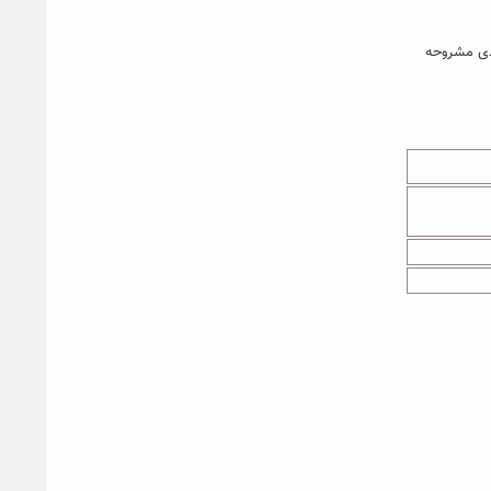
 ۹۸-۹۷ می توانند طبق جدول زمان بندی مشروحه