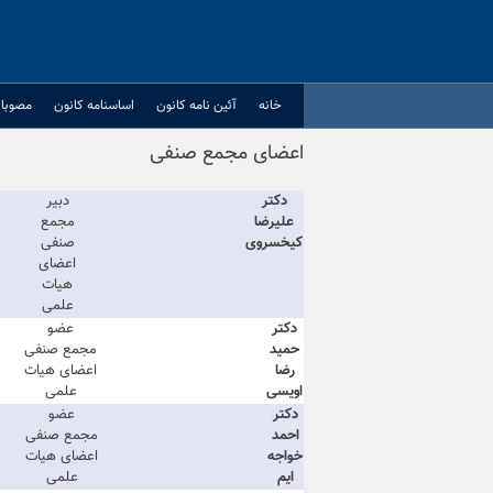
Ski
t
conten
خانه
آئین نامه کانون
اساسنامه کانون
مصوبا
اعضای مجمع صنفی
دکتر
دبیر
علیرضا
مجمع
کیخسروی
صنفی
اعضای
هیات
علمی
دکتر
عضو
حمید
مجمع صنفی
رضا
اعضای هیات
اویسی
علمی
دکتر
عضو
احمد
مجمع صنفی
خواجه
اعضای هیات
ایم
علمی