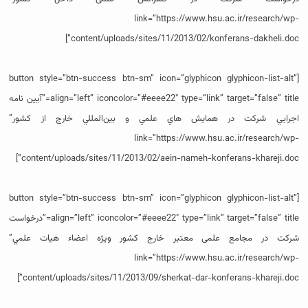
link=”https://www.hsu.ac.ir/research/wp-
content/uploads/sites/11/2013/02/konferans-dakheli.doc”]
[button style=”btn-success btn-sm” icon=”glyphicon glyphicon-list-alt”
align=”left” iconcolor=”#eeee22″ type=”link” target=”false” title=”آيين نامه
اجرايي شركت در همايش ‌هاي علمي و بين‌المللي خارج از كشور”
link=”https://www.hsu.ac.ir/research/wp-
content/uploads/sites/11/2013/02/aein-nameh-konferans-khareji.doc”]
[button style=”btn-success btn-sm” icon=”glyphicon glyphicon-list-alt”
align=”left” iconcolor=”#eeee22″ type=”link” target=”false” title=”درخواست
شرکت در مجامع علمی معتبر خارج کشور ویژه اعضاء هيات علمي”
link=”https://www.hsu.ac.ir/research/wp-
content/uploads/sites/11/2013/09/sherkat-dar-konferans-khareji.doc”]