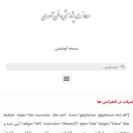
En
Ar
Fr
نسخه آزمایشی
شرکت در کنفرانس ها
[button style=”btn-success btn-sm” icon=”glyphicon glyphicon-list-alt”
align=”left” iconcolor=”#eeee22″ type=”link” target=”false” title=”آیین نامه و
درخواست شرکت در كنفرانس علمی داخل کشور”