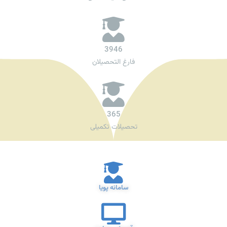
3946
فارغ التحصیلان
365
تحصیلات تکمیلی
سامانه پویا