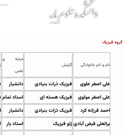
صفحه 
گروه فیزیک
مرتیه ی
نام و نام خانوادگی
گرایش
ز
علمی
علی اصغر علوی
فیزیک ذرات بنیادی
دانشیار
ف
علی اصغر مولوی
فیزیک هسته ای
استاد تمام
ف
ا
حمد فرزانه کرد
فیزیک ذزات بنیادی
دانشیار
ا
براتعلی فیض آبادی
ژئو فیزیک
استاد یار
ل