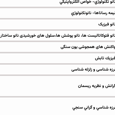
انو تكنولوژي- خواص الكترواپتيكي
يمه رساناها- نانوتكنولوژي
انو فیزیک
انو فتوکاتالیست ها، نانو پوشش ها،سلول های خورشیدی نانو ساختار
اکنش های همجوشی یون سنگی
يزيك تابش
رزه شناسی و زلزله شناسی
رانش و نظریه ریسمان
رزه شناسي و گراني سنجي