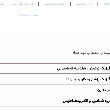
اصلی
درباره دانشکده
اعضای هیات علمی
گروه های آموزشی
آیی
امکانات دانشکده
مینه ی تحقیقاتی مورد علاقه
یزیک نوترینو ، هندسه ناجابجایی
یزیک پزشکی- کاربرد پرتوها
بر تقارن
رزه شناسی و الکترومغناطیس