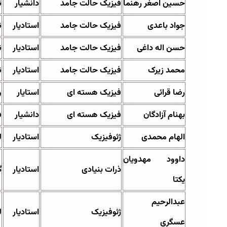
حسین اصغر رهنما
فیزیک حالت جامد
دانشیار
ن
جواد باعدی
فیزیک حالت جامد
استادیار
ن
حسن اله داغی
فیزیک حالت جامد
استادیار
ن
محمد زیرک
فیزیک حالت جامد
استادیار
ن
رضا قرائی
فیزیک هسته ای
استایار
و
بهنام
آزادگان
فیزیک هسته ای
دانشیار
ف
الهام محمدی
ژئوفیزیک
استادیار
ل
داوود مهدویان
ذرات بنیادی
استادیار
گ
یکتا
عبدالرحیم
ژئوفیزیک
استادیار
ل
عسگری