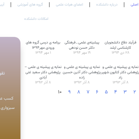
اصلی
درباره دانشکده
اعضای هیات علمی
گروه های آموزشی
آیین
امکانات دانشکده
فرآیند دفاع دانشجویان
پیشینه‌ی علمی ـ فرهنگی
برنامه ی درسی گروه های
کارشناسی ارشد
دکتر حسن نودهی
ورودی مهر۱۳۹۴
۲۸ دی ۱۳۹۴
۱۹ مهر ۱۳۹۴
۱ مهر ۱۳۹۴
نمایه ی پیشینه ی علمی و
نمایه ی پیشینه ی علمی و
نمایه ی پیشینه ی علمی –
ژوهشی دکتر کتایون شهپر
پژوهشی دكتر آذین حسین
پژوهشی دکتر سعید غنی
تقوی
راد
زاده
آبادی
۸ آذر ۱۳۹۳
۸ آذر ۱۳۹۳
۸ آذر ۱۳۹۳
۱۰
۹
۸
۷
۶
۵
۴
۳
۲
کسب عنو
سبزواری 