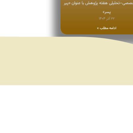
ی–تحلیلی هفته پژوهش با عنوان «پیر
پسر»
۲۲ آذر ۱۴۰۴
ادامه مطلب »