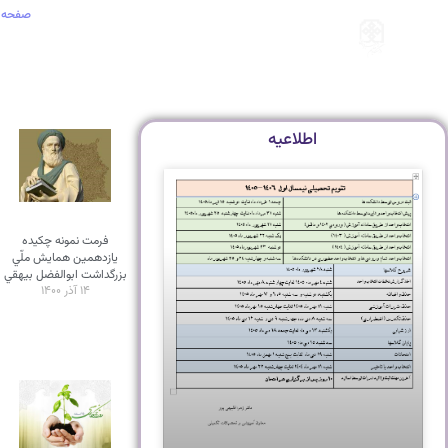
صفحه 
اطلاعیه
فرمت نمونه چکيده
يازدهمين همايش ملّي
بزرگداشت ابوالفضل بيهقي
۱۴ آذر ۱۴۰۰