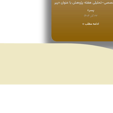
ی–تحلیلی هفته پژوهش با عنوان «پیر
پسر»
۲۲ آذر ۱۴۰۴
ادامه مطلب »