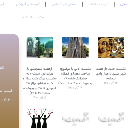
اصلی
درباره دانشکده
اعضای هیات علمی
گروه های آموزشی
آیین
امکانات دانشکده
تقوی
نشست‌ جدید «از هفت
نشست ادبي با موضوع:
ازهفت شهرعشق تا
شهر عشق تا هزار وادی
ساختار معماري آرمگاه
هزاروادی اندیشه» به‌
اندیشه»
خيام(يک شنبه ۲۶
مناسبت بزرگداشت عطار و
۱۴ آذر ۱۴۰۰
ارديبهشت ۱۴۰۰ ساعت ۱۰.)
خيام نیشابوری(از ۲۵
۱۴ آذر ۱۴۰۰
فروردين تا ۲۸ ارديبهشت،
کسب عنو
ساعت ۲۱ تا ۲۲)
۱۴ آذر ۱۴۰۰
سبزواری 