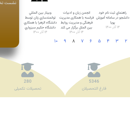
نشست تخصص
راهنماي ثبت نام خود
انجمن زبان و ادبیات
وبينار بين المللي
دانشجو در سامانه آموزش
فرانسه با همکاری مدیریت
توانمندسازي زنان توسط
پويا
فرهنگی و مدیریت روابط
دانشگاه الزهرا با همکاري
۱۴ آذر ۱۴۰۰
بین الملل برگزار می کند
دانشگاه حکيم سبزواري
۱۴ آذر ۱۴۰۰
۱۴ آذر ۱۴۰۰
۱۰
۹
۸
۷
۶
۵
۴
۳
۲
280
5346
فارغ التحصیلان
تحصیلات تکمیلی