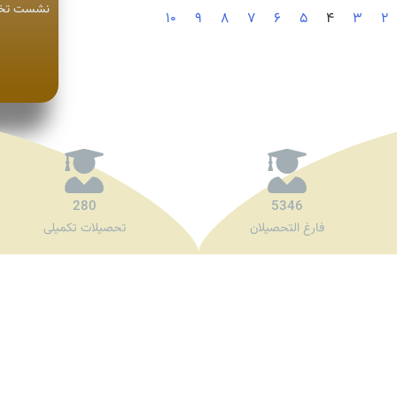
نشست تخصص
۱۰
۹
۸
۷
۶
۵
۴
۳
۲
280
5346
فارغ التحصیلان
تحصیلات تکمیلی