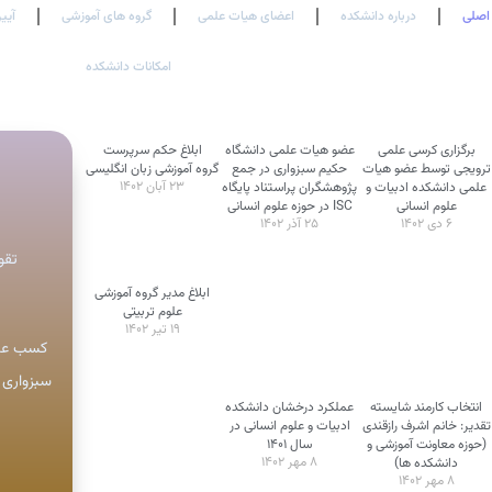
اصلی
درباره دانشکده
اعضای هیات علمی
گروه های آموزشی
آیین
امکانات دانشکده
برگزاری کرسی علمی
عضو هیات علمی دانشگاه
ابلاغ حکم سرپرست
ترویجی توسط عضو هیات
حکیم سبزواری در جمع
گروه آموزشی زبان انگلیسی
۲۳ آبان ۱۴۰۲
علمی دانشکده ادبیات و
پژوهشگران پراستناد پایگاه
علوم انسانی
ISC در حوزه علوم انسانی
۶ دی ۱۴۰۲
۲۵ آذر ۱۴۰۲
تقوی
ابلاغ مدیر گروه آموزشی
علوم تربیتی
۱۹ تیر ۱۴۰۲
کسب عنو
سبزواری 
انتخاب کارمند شایسته
عملکرد درخشان دانشکده
تقدیر: خانم اشرف رازقندی
ادبیات و علوم انسانی در
(حوزه معاونت آموزشی و
سال ۱۴۰۱
۸ مهر ۱۴۰۲
دانشکده ها)
۸ مهر ۱۴۰۲