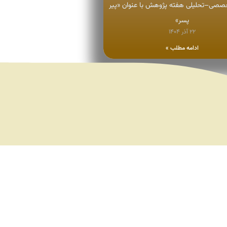
ی–تحلیلی هفته پژوهش با عنوان «پیر
پسر»
۲۲ آذر ۱۴۰۴
ادامه مطلب »