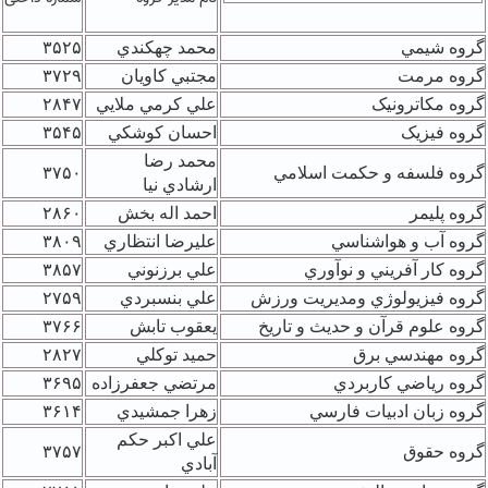
گروه شيمي
محمد چهکندي
۳۵۲۵
گروه مرمت
مجتبي کاويان
۳۷۲۹
گروه مکاترونيک
علي کرمي ملايي
۲۸۴۷
گروه فيزيک
احسان کوشکي
۳۵۴۵
محمد رضا
گروه فلسفه و حکمت اسلامي
۳۷۵۰
ارشادي نيا
گروه پليمر
احمد اله بخش
۲۸۶۰
گروه آب و هواشناسي
عليرضا انتظاري
۳۸۰۹
گروه کار آفريني و نوآوري
علي برزنوني
۳۸۵۷
گروه فيزيولوژي ومديريت ورزش
علي بنسبردي
۲۷۵۹
گروه علوم قرآن و حديث و تاريخ
يعقوب تابش
۳۷۶۶
گروه مهندسي برق
حميد توکلي
۲۸۲۷
گروه رياضي کاربردي
مرتضي جعفرزاده
۳۶۹۵
گروه زبان ادبيات فارسي
زهرا جمشيدي
۳۶۱۴
علي اکبر حکم
گروه حقوق
۳۷۵۷
آبادي