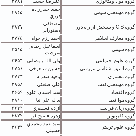
گروه مواد ومتالوژي
عليرضا حسيني
۲۷۸۱
حميد حيدرزاده
گروه مهندسي شيمي
۲۸۶۵
درزي
مصطفي
گروه GIS و سنجش از راه دور
۳۸۳۷
دستوراني
گروه معارف اسلامي
احمد رزم خواه
۳۷۷۵
اسماعيل رضايي
گروه شيمي
۳۵۱۵
سرشت
گروه علوم اجتماعي
ولي الله رمضاني
۳۶۵۴
گروه آسيب شناسي ورزشی
حسين شاهرخي
۲۷۵۶
گروه معماري
وحيد صدرام
۳۷۲۳
گروه مهندسي نفت
علي صنعتي
۲۸۵۸
گروه اقتصاد
سيد احسان علوي
۳۶۵۹
گروه هوا فضا
يداله علي نيا
۲۸۱۰
گروه زبان فرانسه
آزاده فسنقري
۳۶۴۴
گروه کامپيوتر
زهره فصيح فر
۲۸۳۲
سيداحمد محمدي
گروه علوم تربيتي
۳۶۳۴
حسيني