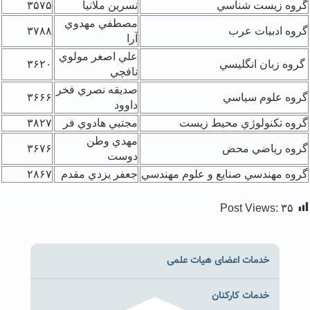
گروه زيست شناسي
نسرين ملانيا
۳۵۷۵
مصطفي مهدوي
گروه ادبيات عرب
۳۷۸۸
آرا
علي اصغر مولوي
گروه زبان انگليسي
۳۶۲۰
نافچي
صديقه نصري فخر
گروه علوم سياسي
۳۶۶۶
داوود
گروه تکنولوژي محيط زيست
مجتبي هادوي فر
۳۸۲۷
مهدي وطن
گروه رياضي محض
۳۶۷۶
دوست
گروه مهندسي صنايع و علوم مهندسي
جعفر يزدي مقدم
۲۸۶۷
Post Views:
۳۵
خدمات اعضای هیات علمی
خدمات کارکنان