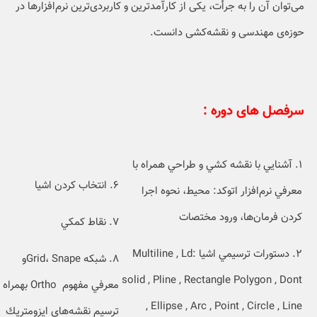
می‌توان آن را به جرأت، یکی از کارآمدترین و کاربردی‌ترین نرم‌افزارها در
حوزه‌ی مهندسی و نقشه‌کشی دانست.
سرفصل های دوره :
۱. آشنايي با نقشه كشي و طراحي همراه با
۶. انتخاب كردن اشيا
معرفي نرم‌افزار اتوكد: محيط، نحوه اجرا
كردن فرمان‌ها، ورود مختصات
۷. نقاط كمكي
۲. دستورات ترسيمي اشيا :Multiline , Ld
۸. شبكه Grid، Snapeو
solid , Pline , Rectangle Polygon , Dont
معرفي مفهوم Ortho بهمراه
, Ellipse , Arc , Point , Circle , Line
ترسيم‌ نقشه‌هاي ايزومتريك