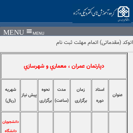
Ski
t
conten
MENU
اتوکد (مقدماتی) اتمام مهلت ثبت نام
دپارتمان عمران ، معماري و شهرسازي
استاد
زمان
مدت
نحوه
شهریه
عنوان
پیش نیاز
دوره
برگزاری
(ساعت)
برگزاری
(ریال)
دانشجویان
دانشگاه