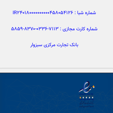
شماره شبا : IR240180000000000458054126
شماره کارت مجازی : ۷۱۱۳-۰۳۳۶-۸۳۷۰-۵۸۵۹
بانک تجارت مرکزی سبزوار