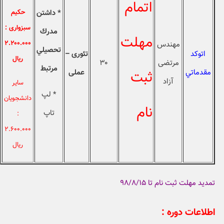
اتمام
* داشتن
حکیم
سبزواری :
مدرك
مهلت
۲.۲۰۰.۰۰۰
مهندس
تحصيلي
اتوكد
تئوری –
ريال
مرتضی
۳۰
مرتبط
مقدماتي
عملی
ثبت
آزاد
سایر
* لپ
دانشجویان
نام
تاپ
:
۲.۶۰۰.۰۰۰
ريال
تمدید مهلت ثبت نام تا ۹۸/۸/۱۵
اطلاعات دوره :