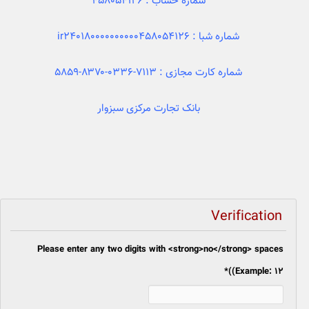
شماره حساب : ۴۵۸۰۵۴۱۲۶
شماره شبا : ir240180000000000458054126
شماره کارت مجازی : ۷۱۱۳-۰۳۳۶-۸۳۷۰-۵۸۵۹
بانک تجارت مرکزی سبزوار
Verification
Please enter any two digits with <strong>no</strong> spaces
*
(Example: 12)