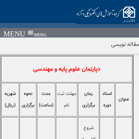
Ski
t
conten
MENU
مقاله نویسی
دپارتمان علوم پایه و مهندسی
استاد
زمان
مهلت ثبت
مدت
نحوه
شهریه
عنوان
دوره
برگزاری
نام
(ساعت)
برگزاری
(ریال)
شروع